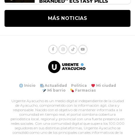
BRANDED” ECSTASY PILLS
MÁS NOTICIAS
Inicio
Actualidad
Politica
Mi ciudad
Mi barrio
Farmacias
Urgente Ayacucho es un medio digital independiente de la ciudad
de Ayacucho, comprometido con la información ágil, clara y
responsable. Nacido con el objetivo de mantener informada a la
comunidad en tiempo real, el portal combina cobertura
periodística local, regional y provincial con una fuerte presencia en
redes sociales. Con una comunidad digital que supera los 100.000
seguidores en sus distintas plataformas, Urgente Ayacucho se
consolidó como uno de los principales canales informativos de la