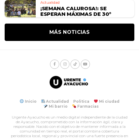
Actualidad
¡SEMANA CALUROSA!: SE
ESPERAN MÁXIMAS DE 30°
MÁS NOTICIAS
Inicio
Actualidad
Politica
Mi ciudad
Mi barrio
Farmacias
Urgente Ayacucho es un medio digital independiente de la ciudad
de Ayacucho, comprometido con la información ágil, clara y
responsable. Nacido con el objetivo de mantener informada a la
comunidad en tiempo real, el portal combina cobertura
periodística local, regional y provincial con una fuerte presencia en