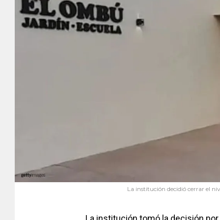
La institución decidió cerrar el n
La institución tomó la decisión por 