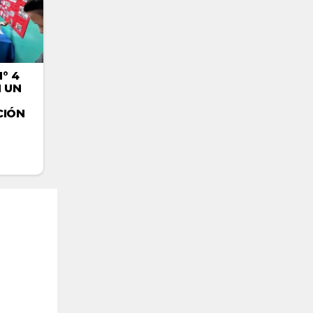
° 4
 UN
CIÓN