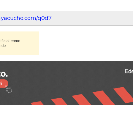
eayacucho.com/q0d7
ificial como
sido