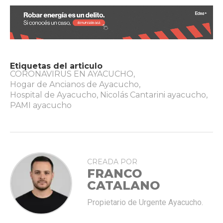
Etiquetas del articulo
CORONAVIRUS EN AYACUCHO
,
Hogar de Ancianos de Ayacucho
,
Hospital de Ayacucho
,
Nicolás Cantarini ayacucho
,
PAMI ayacucho
CREADA POR
FRANCO
CATALANO
Propietario de Urgente Ayacucho.