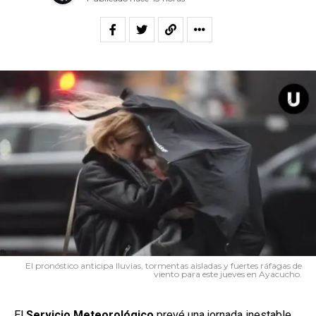
El pronóstico anticipa lluvias, tormentas aisladas y fuertes ráfagas de
viento para este jueves en Ayacucho.
El
Servicio
Meteorológico
prevé una jornada inestable