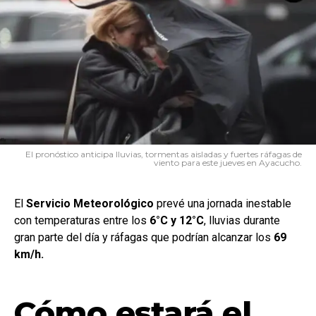
El pronóstico anticipa lluvias, tormentas aisladas y fuertes ráfagas de
viento para este jueves en Ayacucho.
El
Servicio
Meteorológico
prevé una jornada inestable
con temperaturas entre los
6°C y 12°C
, lluvias durante
gran parte del día y ráfagas que podrían alcanzar los
69
km/h.
Cómo estará el