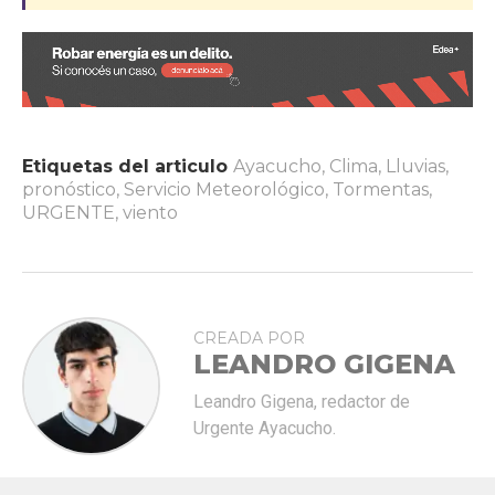
Etiquetas del articulo
Ayacucho
,
Clima
,
Lluvias
,
pronóstico
,
Servicio Meteorológico
,
Tormentas
,
URGENTE
,
viento
CREADA POR
LEANDRO GIGENA
Leandro Gigena, redactor de
Urgente Ayacucho.