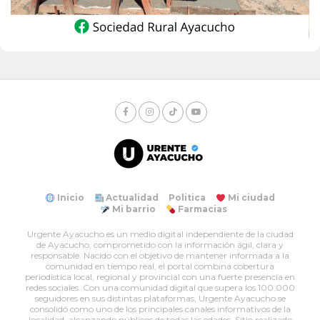
Inicio
Actualidad
Politica
Mi ciudad
Mi barrio
Farmacias
Urgente Ayacucho es un medio digital independiente de la ciudad
de Ayacucho, comprometido con la información ágil, clara y
responsable. Nacido con el objetivo de mantener informada a la
comunidad en tiempo real, el portal combina cobertura
periodística local, regional y provincial con una fuerte presencia en
redes sociales. Con una comunidad digital que supera los 100.000
seguidores en sus distintas plataformas, Urgente Ayacucho se
consolidó como uno de los principales canales informativos de la
localidad, alcanzando públicos de todas las edades. Sitio realizado