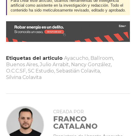
Para crear este artículo, usamos herramientas de inteligencia
artificial como asistente en la investigación y redacción. Todo el
contenido ha sido meticulosamente revisado, editado y aprobado.
Etiquetas del articulo
Ayacucho
,
Ballroom
,
Buenos Aires
,
Julio Arrabit
,
Nancy González
,
O.C.C.SF
,
SC Estudio
,
Sebastián Colavita
,
Silvina Colavita
CREADA POR
FRANCO
CATALANO