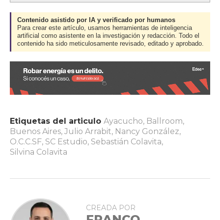
Contenido asistido por IA y verificado por humanos
Para crear este artículo, usamos herramientas de inteligencia
artificial como asistente en la investigación y redacción. Todo el
contenido ha sido meticulosamente revisado, editado y aprobado.
Etiquetas del articulo
Ayacucho
,
Ballroom
,
Buenos Aires
,
Julio Arrabit
,
Nancy González
,
O.C.C.SF
,
SC Estudio
,
Sebastián Colavita
,
Silvina Colavita
CREADA POR
FRANCO