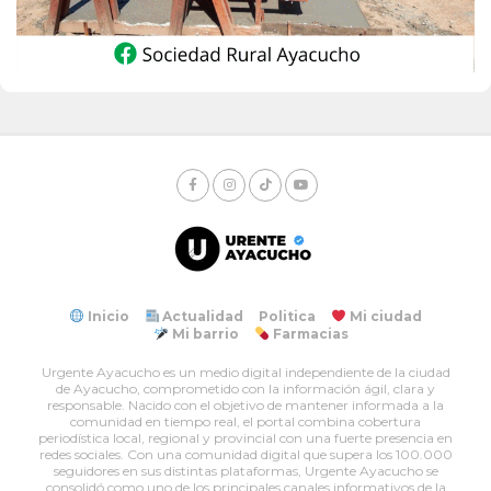
Inicio
Actualidad
Politica
Mi ciudad
Mi barrio
Farmacias
Urgente Ayacucho es un medio digital independiente de la ciudad
de Ayacucho, comprometido con la información ágil, clara y
responsable. Nacido con el objetivo de mantener informada a la
comunidad en tiempo real, el portal combina cobertura
periodística local, regional y provincial con una fuerte presencia en
redes sociales. Con una comunidad digital que supera los 100.000
seguidores en sus distintas plataformas, Urgente Ayacucho se
consolidó como uno de los principales canales informativos de la