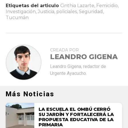
Etiquetas del articulo
Cinthia Lazarte
,
Femicidio
,
Investigación
,
Justicia
,
policiales
,
Seguridad
,
Tucumán
CREADA POR
LEANDRO GIGENA
Leandro Gigena, redactor de
Urgente Ayacucho.
Más Noticias
LA ESCUELA EL OMBÚ CERRÓ
SU JARDÍN Y FORTALECERÁ LA
PROPUESTA EDUCATIVA DE LA
PRIMARIA