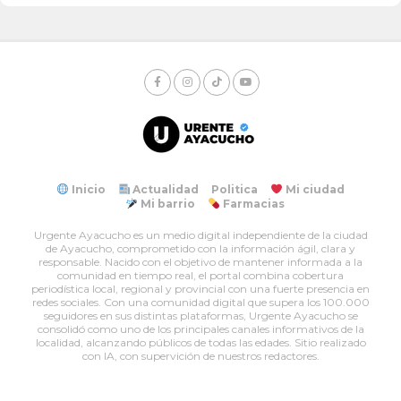
Inicio
Actualidad
Politica
Mi ciudad
Mi barrio
Farmacias
Urgente Ayacucho es un medio digital independiente de la ciudad
de Ayacucho, comprometido con la información ágil, clara y
responsable. Nacido con el objetivo de mantener informada a la
comunidad en tiempo real, el portal combina cobertura
periodística local, regional y provincial con una fuerte presencia en
redes sociales. Con una comunidad digital que supera los 100.000
seguidores en sus distintas plataformas, Urgente Ayacucho se
consolidó como uno de los principales canales informativos de la
localidad, alcanzando públicos de todas las edades. Sitio realizado
con IA, con supervición de nuestros redactores.