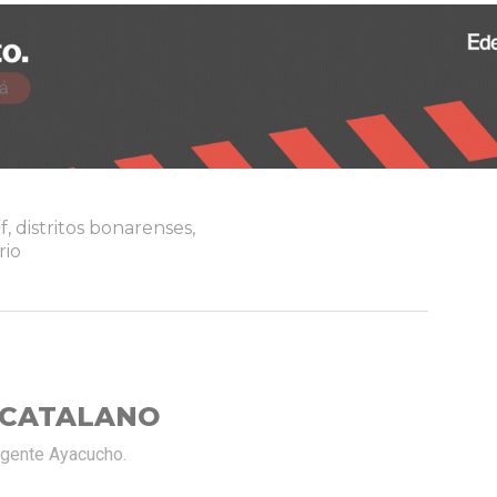
of
,
distritos bonarenses
,
rio
 CATALANO
rgente Ayacucho.