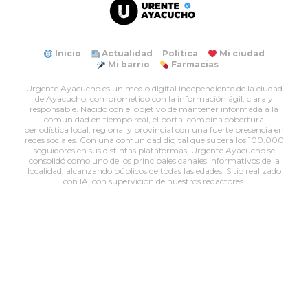
Inicio
Actualidad
Politica
Mi ciudad
Mi barrio
Farmacias
Urgente Ayacucho es un medio digital independiente de la ciudad
de Ayacucho, comprometido con la información ágil, clara y
responsable. Nacido con el objetivo de mantener informada a la
comunidad en tiempo real, el portal combina cobertura
periodística local, regional y provincial con una fuerte presencia en
redes sociales. Con una comunidad digital que supera los 100.000
seguidores en sus distintas plataformas, Urgente Ayacucho se
consolidó como uno de los principales canales informativos de la
localidad, alcanzando públicos de todas las edades. Sitio realizado
con IA, con supervición de nuestros redactores.