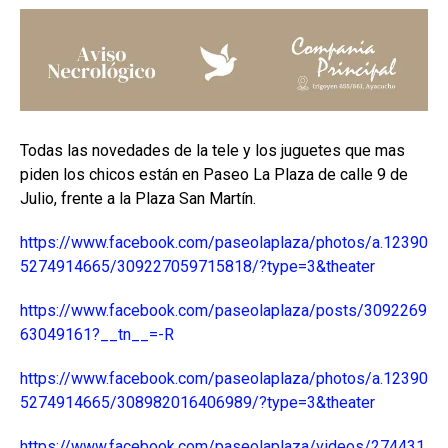
Todas las novedades de la tele y los juguetes que mas
piden los chicos están en Paseo La Plaza de calle 9 de
Julio, frente a la Plaza San Martín.
https://www.facebook.com/paseolaplaza/photos/a.12390
5274914665/309227059715818/?type=3&theater
https://www.facebook.com/paseolaplaza/posts/3092269
63049161?__tn__=-R
https://www.facebook.com/paseolaplaza/photos/a.12390
5274914665/308982016406989/?type=3&theater
https://www.facebook.com/paseolaplaza/videos/274431