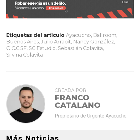
Etiquetas del articulo
Ayacucho
,
Ballroom
,
Buenos Aires
,
Julio Arrabit
,
Nancy González
,
O.C.C.SF
,
SC Estudio
,
Sebastián Colavita
,
Silvina Colavita
CREADA POR
FRANCO
CATALANO
Propietario de Urgente Ayacucho.
Más Noticias