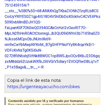
7512459154/?
__xts__%5B0%5D=68.ARAXhQgTKbaZIONhZfzqRLb8CS
CoiUyYRtYES0Z1gp4IG18D4V5hlDbDoX0ckhvC4CVE4Pks
5090vbMmBDJH1QS-
FaLpanK0f7Oh0wQD394GCAkCnHzI2vOexRIT7O-
MpLN2fhHnROACtCtomngLJb3QU09i0NYnI3b71X5ha0Z0
NJkss6MCpvDbJNUmXk69-
nm9xCwYbMwpNYKnM_B7gSHFPNoFYyBK4rqeYkEr1-
VDFcKnNzTg0KSi0uN-
02728filN6shj5VtNk8BWOC1cpBWSJpcOQvBKbJ23D6gq
zxM8ddz62UzxkWXfbJ36VGrV3dlary1EVOQftwDBLq1vT
_P1ir3Bagx&__tn__=-R
Copia el link de esta nota:
https://urgenteayacucho.com/okes
Contenido asistido por IA y verificado por humanos
Para crear este artículo, usamos herramientas de inteligencia