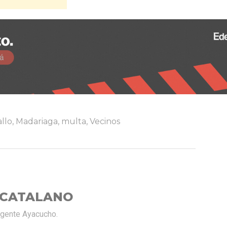
llo
,
Madariaga
,
multa
,
Vecinos
 CATALANO
rgente Ayacucho.