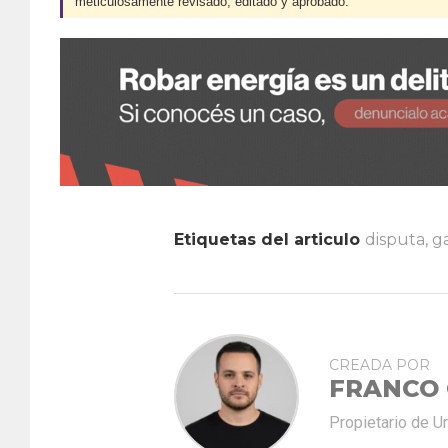
meticulosamente revisado, editado y aprobado.
Etiquetas del articulo
disputa
,
ga
CREADA POR
FRANCO
Propietario de U