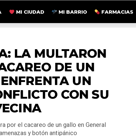
A
MI CIUDAD
MI BARRIO
FARMACIAS
ZONALES
A: LA MULTARON
CACAREO DE UN
 ENFRENTA UN
ONFLICTO CON SU
VECINA
ra por el cacareo de un gallo en General
amenazas y botón antipánico