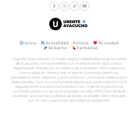
Inicio
Actualidad
Politica
Mi ciudad
Mi barrio
Farmacias
Urgente Ayacucho es un medio digital independiente de la ciudad
de Ayacucho, comprometido con la información ágil, clara y
responsable. Nacido con el objetivo de mantener informada a la
comunidad en tiempo real, el portal combina cobertura
periodística local, regional y provincial con una fuerte presencia en
redes sociales. Con una comunidad digital que supera los 100.000
seguidores en sus distintas plataformas, Urgente Ayacucho se
consolidó como uno de los principales canales informativos de la
localidad, alcanzando públicos de todas las edades. Sitio realizado
con IA, con supervición de nuestros redactores.