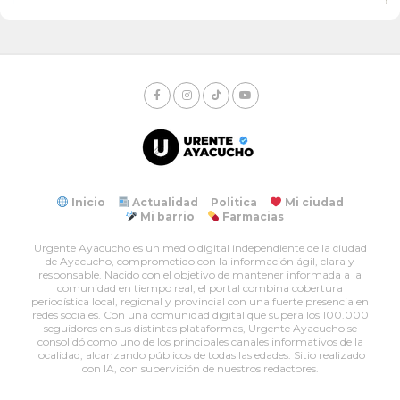
Inicio
Actualidad
Politica
Mi ciudad
Mi barrio
Farmacias
Urgente Ayacucho es un medio digital independiente de la ciudad
de Ayacucho, comprometido con la información ágil, clara y
responsable. Nacido con el objetivo de mantener informada a la
comunidad en tiempo real, el portal combina cobertura
periodística local, regional y provincial con una fuerte presencia en
redes sociales. Con una comunidad digital que supera los 100.000
seguidores en sus distintas plataformas, Urgente Ayacucho se
consolidó como uno de los principales canales informativos de la
localidad, alcanzando públicos de todas las edades. Sitio realizado
con IA, con supervición de nuestros redactores.