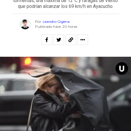
tormentas, una máxima de 12°C y ráfagas de viento
que podrían alcanzar los 69 km/h en Ayacucho.
Por
Leandro Gigena
Publicado hace
20 horas