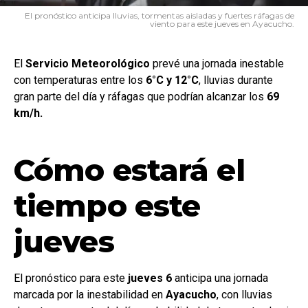
El pronóstico anticipa lluvias, tormentas aisladas y fuertes ráfagas de
viento para este jueves en Ayacucho.
El
Servicio
Meteorológico
prevé una jornada inestable
con temperaturas entre los
6°C y 12°C
, lluvias durante
gran parte del día y ráfagas que podrían alcanzar los
69
km/h.
Cómo estará el
tiempo este
jueves
El pronóstico para este
jueves 6
anticipa una jornada
marcada por la inestabilidad en
Ayacucho
, con lluvias