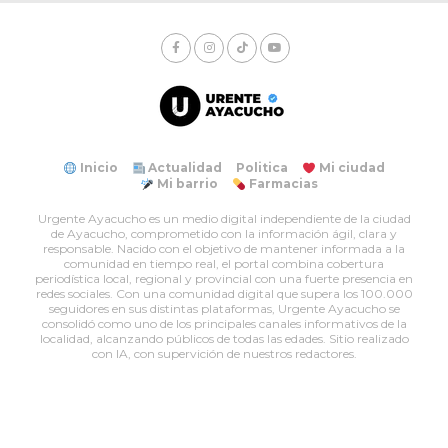
Inicio
Actualidad
Politica
Mi ciudad
Mi barrio
Farmacias
Urgente Ayacucho es un medio digital independiente de la ciudad
de Ayacucho, comprometido con la información ágil, clara y
responsable. Nacido con el objetivo de mantener informada a la
comunidad en tiempo real, el portal combina cobertura
periodística local, regional y provincial con una fuerte presencia en
redes sociales. Con una comunidad digital que supera los 100.000
seguidores en sus distintas plataformas, Urgente Ayacucho se
consolidó como uno de los principales canales informativos de la
localidad, alcanzando públicos de todas las edades. Sitio realizado
con IA, con supervición de nuestros redactores.