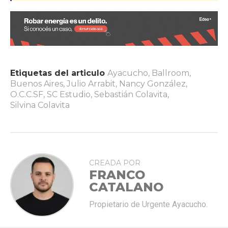
Etiquetas del articulo
Ayacucho
,
Ballroom
,
Buenos Aires
,
Julio Arrabit
,
Nancy González
,
O.C.C.SF
,
SC Estudio
,
Sebastián Colavita
,
Silvina Colavita
CREADA POR
FRANCO
CATALANO
Propietario de Urgente Ayacucho.