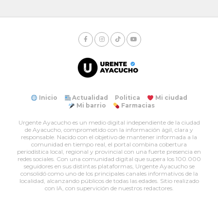
Inicio
Actualidad
Politica
Mi ciudad
Mi barrio
Farmacias
Urgente Ayacucho es un medio digital independiente de la ciudad
de Ayacucho, comprometido con la información ágil, clara y
responsable. Nacido con el objetivo de mantener informada a la
comunidad en tiempo real, el portal combina cobertura
periodística local, regional y provincial con una fuerte presencia en
redes sociales. Con una comunidad digital que supera los 100.000
seguidores en sus distintas plataformas, Urgente Ayacucho se
consolidó como uno de los principales canales informativos de la
localidad, alcanzando públicos de todas las edades. Sitio realizado
con IA, con supervición de nuestros redactores.