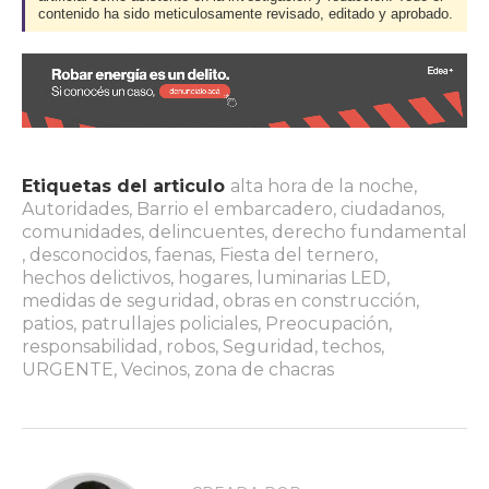
contenido ha sido meticulosamente revisado, editado y aprobado.
Etiquetas del articulo
alta hora de la noche
,
Autoridades
,
Barrio el embarcadero
,
ciudadanos
,
comunidades
,
delincuentes
,
derecho fundamental
,
desconocidos
,
faenas
,
Fiesta del ternero
,
hechos delictivos
,
hogares
,
luminarias LED
,
medidas de seguridad
,
obras en construcción
,
patios
,
patrullajes policiales
,
Preocupación
,
responsabilidad
,
robos
,
Seguridad
,
techos
,
URGENTE
,
Vecinos
,
zona de chacras