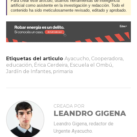
Para crear este artículo, usamos herramientas de inteligencia
artificial como asistente en la investigación y redacción. Todo el
contenido ha sido meticulosamente revisado, editado y aprobado.
Etiquetas del articulo
Ayacucho
,
Cooperadora
,
educación
,
Érica Cerdeira
,
Escuela el Ombú
,
Jardín de Infantes
,
primaria
CREADA POR
LEANDRO GIGENA
Leandro Gigena, redactor de
Urgente Ayacucho.