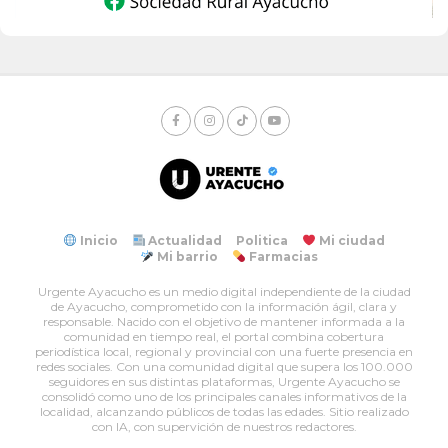
Inicio
Actualidad
Politica
Mi ciudad
Mi barrio
Farmacias
Urgente Ayacucho es un medio digital independiente de la ciudad
de Ayacucho, comprometido con la información ágil, clara y
responsable. Nacido con el objetivo de mantener informada a la
comunidad en tiempo real, el portal combina cobertura
periodística local, regional y provincial con una fuerte presencia en
redes sociales. Con una comunidad digital que supera los 100.000
seguidores en sus distintas plataformas, Urgente Ayacucho se
consolidó como uno de los principales canales informativos de la
localidad, alcanzando públicos de todas las edades. Sitio realizado
con IA, con supervición de nuestros redactores.