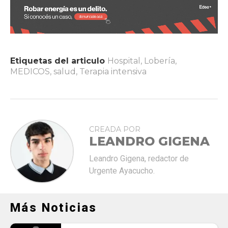
Etiquetas del articulo
Hospital
,
Lobería
,
MEDICOS
,
salud
,
Terapia intensiva
CREADA POR
LEANDRO GIGENA
Leandro Gigena, redactor de
Urgente Ayacucho.
Más Noticias