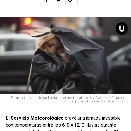
El pronóstico anticipa lluvias, tormentas aisladas y fuertes ráfagas de
viento para este jueves en Ayacucho.
El
Servicio
Meteorológico
prevé una jornada inestable
con temperaturas entre los
6°C y 12°C
, lluvias durante