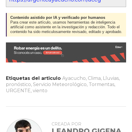
Contenido asistido por IA y verificado por humanos
Para crear este artículo, usamos herramientas de inteligencia
artificial como asistente en la investigación y redacción. Todo el
contenido ha sido meticulosamente revisado, editado y aprobado.
Etiquetas del articulo
Ayacucho
,
Clima
,
Lluvias
,
pronóstico
,
Servicio Meteorológico
,
Tormentas
,
URGENTE
,
viento
CREADA POR
LEANDRO GIGENA